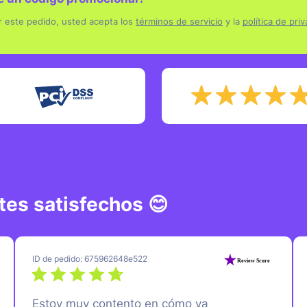
ps://www.youtube.com/watch?v=XbGs_qK2PQA
promocional
ps://youtu.be/v5W0fNPUNdd
ar este pedido, usted acepta los
términos de servicio
y la
política de pri
APLI
tes satisfechos 😊
ID de pedido: 675962648e522
Estoy muy contento en cómo va