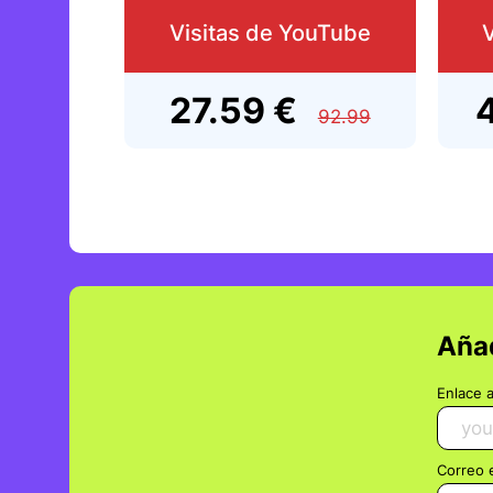
Visitas de YouTube
27.59 €
92.99
Añad
Enlace a
Correo 