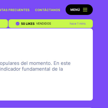
MENÚ
NTAS FRECUENTES
CONTÁCTANOS
50 LIKES
VENDIDOS
hace 1 mins
20 LIKES
VENDIDOS
hace 5 mins
300 LIKES
VENDIDOS
hace 3 mins
250 SEGUIDORES
VENDIDOS
hace 4 mins
10.000 VISITAS
VENDIDAS
hace 6 mins
populares del momento. En este
5000 VISITAS
VENDIDAS
hace 2 mins
indicador fundamental de la
500 SEGUIDORES
VENDIDOS
hace 4 mins
20 LIKES
VENDIDOS
hace 7 mins
300 LIKES
VENDIDOS
hace 3 mins
2500 VISITAS
VENDIDAS
hace 6 mins