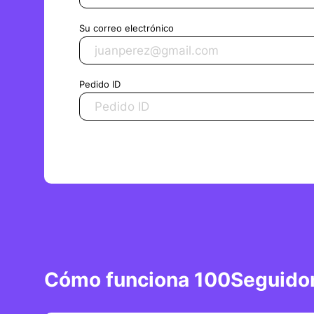
Su correo electrónico
Pedido ID
Cómo funciona 100Seguido