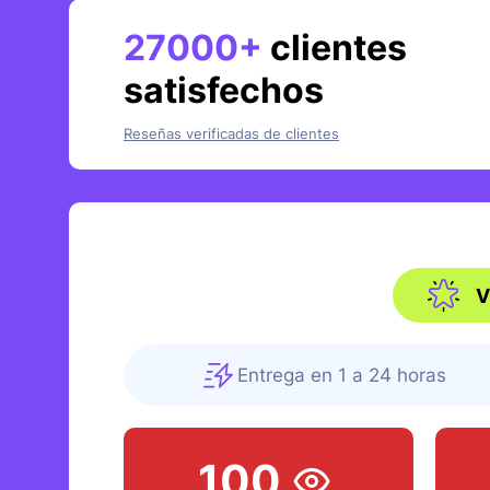
27000+
clientes
satisfechos
Reseñas verificadas de clientes
V
Entrega en 1 a 24 horas
100