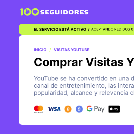
EL SERVICIO ESTÁ ACTIVO
/
ACEPTANDO PEDIDOS 0
INICIO
VISITAS YOUTUBE
Comprar Visitas 
YouTube se ha convertido en una d
canal de entretenimiento, las inte
popularidad, alcance y relevancia 