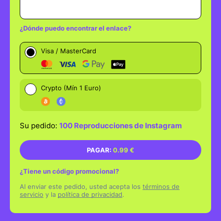
¿Dónde puedo encontrar el enlace?
Visa / MasterCard
⚠️ ¡Sólo cuentas públicas! ⚠️
✅ Abre la aplicación Instagram en tu dispositivo
móvil.
✅ Busca el vídeo del que quieres obtener el enlace.
Crypto (Mín 1 Euro)
✅ Toca los tres puntos (...) en la esquina inferior
derecha del vídeo.
✅ Selecciona "Copiar enlace" en el menú.
Su pedido:
100 Reproducciones de Instagram
https://www.instagram.com/reel/CuCg1yrth9Y/
PAGAR:
0.99 €
https://www.instagram.com/p/CuCg1yrth9Y/
¿Tiene un código promocional?
Código promocional
Al enviar este pedido, usted acepta los
términos de
servicio
y la
política de privacidad
.
APLICAR