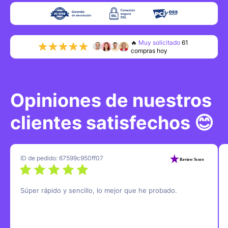
🔥
Muy solicitado
79
compras hoy
👍
0
clientes
recurrentes
🌟
0
reseñas
de 5 estrellas
Opiniones de nuestros
clientes satisfechos 😊
ID de pedido: 67599c950ff07
Súper rápido y sencillo, lo mejor que he probado.