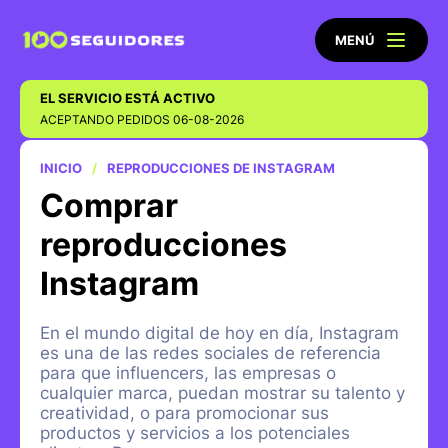
MENÚ
EL SERVICIO ESTÁ ACTIVO
ACEPTANDO PEDIDOS 06-08-2026
INICIO
REPRODUCCIONES DE INSTAGRAM
Comprar
reproducciones
Instagram
En el mundo digital de hoy en día, Instagram
es una de las redes sociales de referencia
para que influencers, las empresas o
cualquier marca, puedan mostrar su talento y
creatividad, o para promocionar sus
productos y servicios a los potenciales