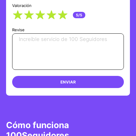
Valoración
5/5
Revise
ENVIAR
Cómo funciona
100Seguidores