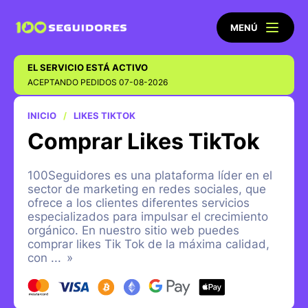
MENÚ
EL SERVICIO ESTÁ ACTIVO
ACEPTANDO PEDIDOS 07-08-2026
INICIO
LIKES TIKTOK
Comprar Likes TikTok
100Seguidores es una plataforma líder en el
sector de marketing en redes sociales, que
ofrece a los clientes diferentes servicios
especializados para impulsar el crecimiento
orgánico. En nuestro sitio web puedes
comprar likes Tik Tok de la máxima calidad,
con
...
»