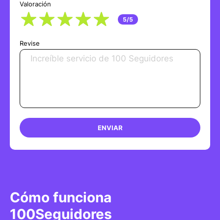
Valoración
5/5
Revise
ENVIAR
Cómo funciona
100Seguidores