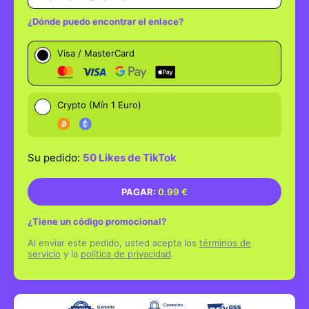
250 SEGUIDORES
VENDIDOS
hace 5 mins
¿Dónde puedo encontrar el enlace?
100 SEGUIDORES
VENDIDOS
hace 3 mins
Visa / MasterCard
✅ Pulse el icono Compartir situado debajo del vídeo
2500 VISITAS
VENDIDAS
hace 2 mins
(flecha que sale de un recuadro)
✅ En el menú Compartir, pulse Copiar enlace para
1000 VISITAS
VENDIDAS
hace 5 mins
copiar la URL única del vídeo.
Crypto (Mín 1 Euro)
✅ El enlace se copiará en el portapapeles.
50 LIKES
VENDIDOS
hace 1 mins
Su pedido:
50 Likes de TikTok
https://vm.tiktok.com/ZGJoxGxxx/
PAGAR:
0.99 €
¿Tiene un código promocional?
Código promocional
Al enviar este pedido, usted acepta los
términos de
servicio
y la
política de privacidad
.
APLICAR