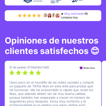
🔥
Muy solicitado
85
compras hoy
👍
0
clientes
recurrentes
🌟
0
reseñas
de 5 estrellas
Opiniones de nuestros
clientes satisfechos 😊
ID de pedido: 6759a06e31b82
Llevo poco en el mundillo de las redes sociales y compré
un paquete de TikTok likes en esta web para probar qué
tal funcionan. Me ha sorprendido lo rápido que recibí los
likes, que además deben ser de muy buena calidad,
porque también han empezado a crecer mi número de
seguidores poco después. Estoy muy contento y la
profesionalidad es la palabra que mejor define este