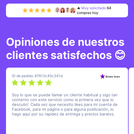
🔥
Muy solicitado
80
compras hoy
👍
0
clientes
recurrentes
🌟
0
reseñas
de 5 estrellas
Opiniones de nuestros
clientes satisfechos 😊
ID de pedido: 67613c45c341d
Soy lo que se puede llamar un cliente habitual y sigo tan
contento con este servicio como la primera vez que lo
descubrí. Cada vez que necesito likes para mi cuenta de
Facebook, para mi página o para alguna publicación, lo
hago aquí por su rapidez de entrega y precios baratos.