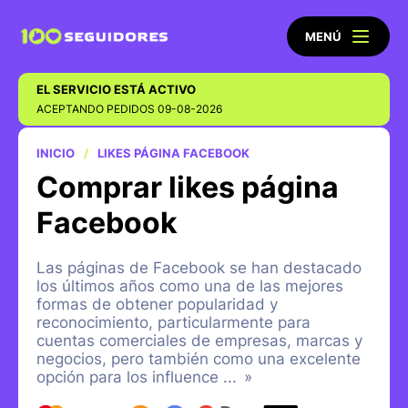
MENÚ
EL SERVICIO ESTÁ ACTIVO
ACEPTANDO PEDIDOS 09-08-2026
INICIO
LIKES PÁGINA FACEBOOK
Comprar likes página
Facebook
Las páginas de Facebook se han destacado
los últimos años como una de las mejores
formas de obtener popularidad y
reconocimiento, particularmente para
cuentas comerciales de empresas, marcas y
negocios, pero también como una excelente
opción para los influence
...
»