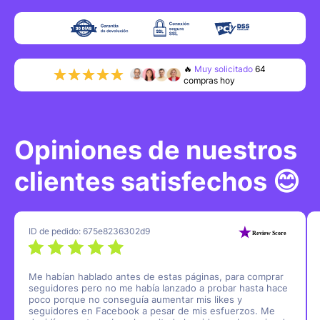
🔥
Muy solicitado
80
compras hoy
👍
0
clientes
recurrentes
🌟
0
reseñas
de 5 estrellas
Opiniones de nuestros
clientes satisfechos 😊
ID de pedido: 675e8236302d9
Me habían hablado antes de estas páginas, para comprar
seguidores pero no me había lanzado a probar hasta hace
poco porque no conseguía aumentar mis likes y
seguidores en Facebook a pesar de mis esfuerzos. Me