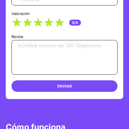
Valoración
5/5
Revise
ENVIAR
Cómo funciona