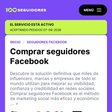
MENÚ
EL SERVICIO ESTÁ ACTIVO
ACEPTANDO PEDIDOS 07-08-2026
INICIO
SEGUIDORES FACEBOOK
Comprar seguidores
Facebook
Descubre la solución definitiva que miles de
influencers, marcas y empresas de todo el
mundo utilizan para mejorar su visibilidad,
confianza y credibilidad en redes sociales.
Comprar seguidores Facebook es el método
de marketing social más eficaz y económico
...
»