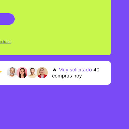
vacidad
.
CAR
🔥
Muy solicitado
52
compras hoy
👍
0
clientes
recurrentes
🌟
0
reseñas
de 5 estrellas