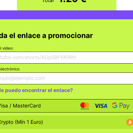
Total
a el enlace a promocionar
l vídeo:
electrónico
e puedo encontrar el enlace?
Visa / MasterCard
re el YouTube Shorts
ca el botón de compartir
Crypto (Mín 1 Euro)
lecciona "Copiar enlace"
ga el enlace donde quieras.