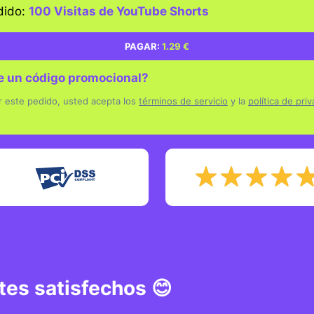
dido:
100 Visitas de YouTube Shorts
ps://www.youtube.com/shorts/XOp5BF6NWcI
PAGAR:
1.29 €
e un código promocional?
promocional
ar este pedido, usted acepta los
términos de servicio
y la
política de pri
APLI
tes satisfechos 😊