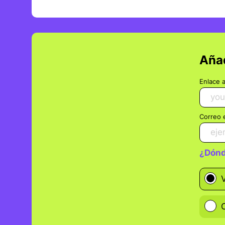
Añad
Enlace a
Correo 
¿Dónd
✅ Ab
✅ To
✅ Se
✅ Pe