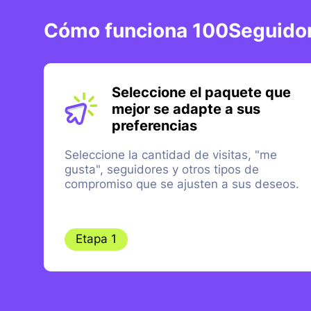
Cómo funciona 100Seguido
Seleccione el paquete que
mejor se adapte a sus
preferencias
Seleccione la cantidad de visitas, "me
gusta", seguidores y otros tipos de
compromiso que se ajusten a sus deseos.
Etapa 1