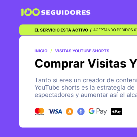
EL SERVICIO ESTÁ ACTIVO
/
ACEPTANDO PEDIDOS 0
INICIO
VISITAS YOUTUBE SHORTS
Comprar Visitas 
Tanto si eres un creador de conten
YouTube shorts es la estrategia de
espectadores y aumentar así el al