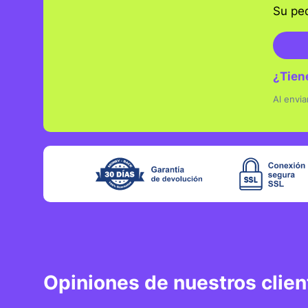
Su pe
htt
¿Tien
Código 
Al envi
Opiniones de nuestros clien